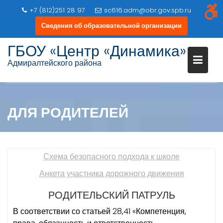
+7 (812)251 28 97
sc616.adm@obr.gov.spb.ru
Сведения об образовательной организации
Перейти
ГБОУ «Центр «Динамика»
к
Адмиралтейского района
содержимому
ДЛЯ РОДИТЕЛЕЙ
Схема безопасного подхода к школе
Анкета участника дорожного движения
РОДИТЕЛЬСКИЙ ПАТРУЛЬ
В соответствии со статьей 28,41 «Компетенция,