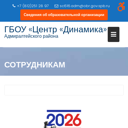
+7 (812)251 28 97
sc616.adm@obr.gov.spb.ru
Сведения об образовательной организации
Перейти
ГБОУ «Центр «Динамика»
к
Адмиралтейского района
содержимому
СОТРУДНИКАМ