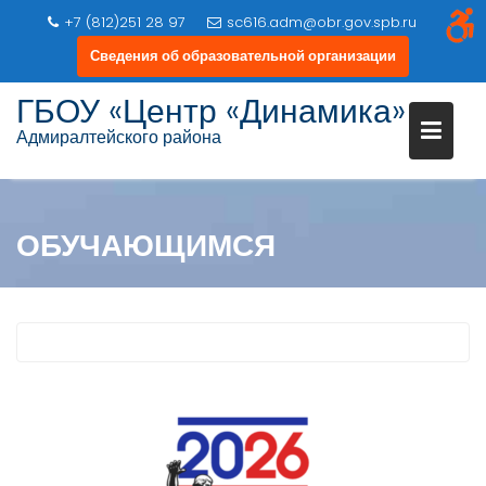
+7 (812)251 28 97
sc616.adm@obr.gov.spb.ru
Сведения об образовательной организации
Перейти
ГБОУ «Центр «Динамика»
к
Адмиралтейского района
содержимому
ОБУЧАЮЩИМСЯ