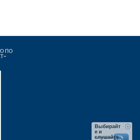
О ПО
КТ-
Выбирайт
е и
слушайте