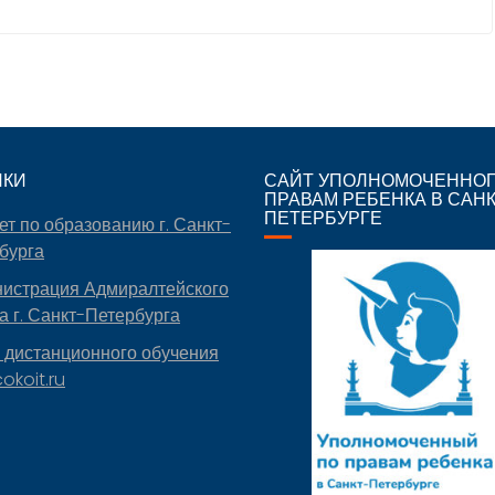
ЛКИ
САЙТ УПОЛНОМОЧЕННОГ
ПРАВАМ РЕБЕНКА В САН
ПЕТЕРБУРГЕ
ет по образованию г. Санкт-
бурга
истрация Адмиралтейского
а г. Санкт-Петербурга
 дистанционного обучения
okoit.ru