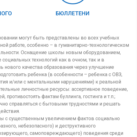
НОГО
БЮЛЛЕТЕНИ
овании могут быть представлены во всех учебных
ной работе, особенно – в гуманитарно-технологическом
тельности. Оснащение школы новым оборудованием,
оциальных технологий как в очном, так и в
ь нового качества образования через улучшение
одготовить ребенка (в особенности – ребенка с ОВЗ,
ития и/или с ментальными нарушениями) к реальной
тельные личностные ресурсы: ассертивное поведение,
 противостоять фактам буллинга, гостинга и т.п.;
чно справляться с бытовыми трудностями и решать
ействия.
аны с существенным увеличением фактов социально
азного, небезопасного) и деструктивного
клюзирующего, самоповреждающего) поведения среди