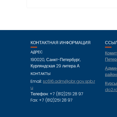
КОНТАКТНАЯ ИНФОРМАЦИЯ
ССЫ
АДРЕС
Комит
Петер
190020, Санкт-Петербург,
Курляндская 29 литера А
Админ
КОНТАКТЫ
район
Email:
sc616.adm@obr.gov.spb.r
Курсы
u
do2.rc
Телефон: +7 (812)251 28 97
Fax: +7 (812)251 28 97