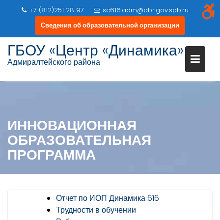
+7 (812)251 28 97
sc616.adm@obr.gov.spb.ru
Сведения об образовательной организации
ГБОУ «Центр «Динамика»
Адмиралтейского района
Перейти
к
содержимому
ИННОВАЦИОННАЯ
ОБРАЗОВАТЕЛЬНАЯ
ПРОГРАММА
Отчет по ИОП Динамика 616
Трудности в обучении