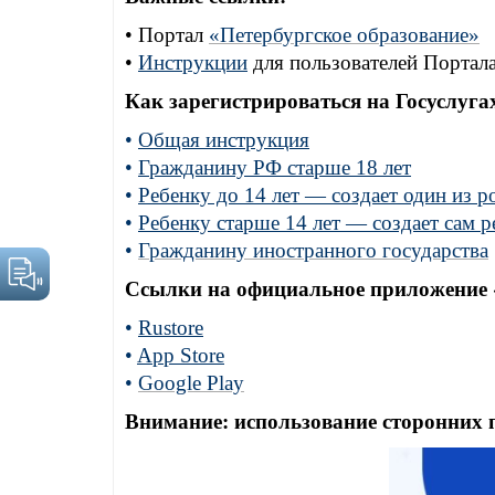
• Портал
«Петербургское образование»
•
Инструкции
для пользователей Портал
Как зарегистрироваться на Госуслуга
•
Общая инструкция
•
Гражданину РФ старше 18 лет
•
Ребенку до 14 лет — создает один из р
•
Ребенку старше 14 лет — создает сам р
•
Гражданину иностранного государства
Ссылки на официальное приложение
•
Rustore
•
App Store
•
Google Play
Внимание: использование сторонних 