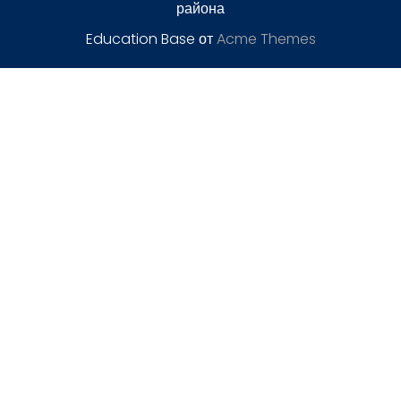
района
Education Base от
Acme Themes