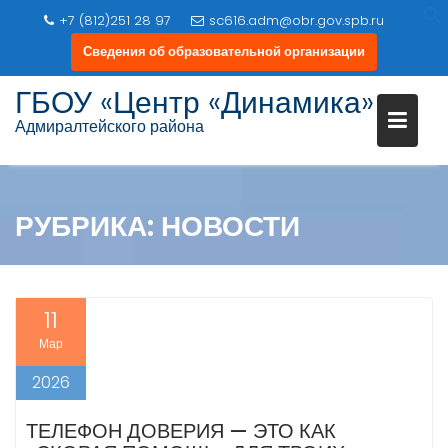
+7 (812)251 28 97
sc616.adm@obr.gov.spb.ru
Сведения об образовательной организации
Перейти
ГБОУ «Центр «Динамика»
к
Адмиралтейского района
содержимому
РУБРИКА:
НОВОСТИ
11
Мар
2026
ТЕЛЕФОН ДОВЕРИЯ — ЭТО КАК