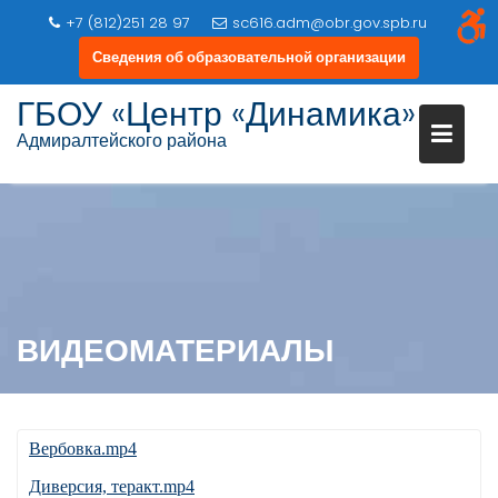
+7 (812)251 28 97
sc616.adm@obr.gov.spb.ru
Сведения об образовательной организации
ГБОУ «Центр «Динамика»
Адмиралтейского района
Перейти
к
содержимому
ВИДЕОМАТЕРИАЛЫ
Вербовка.mp4
Диверсия, теракт.mp4