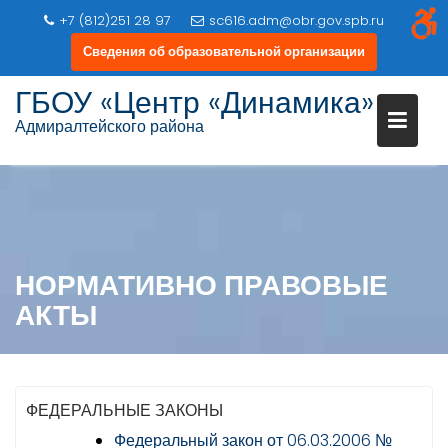
+7 (812)251 28 97
sc616.adm@obr.gov.spb.ru
Сведения об образовательной организации
ГБОУ «Центр «Динамика»
Адмиралтейского района
Перейти
к
содержимому
НОРМАТИВНО ПРАВОВЫЕ
АКТЫ
ФЕДЕРАЛЬНЫЕ ЗАКОНЫ
Федеральный закон от 06.03.2006 №