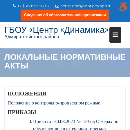
+7 (812)251 28 97
sc616.adm@obr.gov.spb.ru
Сведения об образовательной организации
Перейти
ГБОУ «Центр «Динамика»
к
Адмиралтейского района
содержимому
ЛОКАЛЬНЫЕ НОРМАТИВНЫЕ
АКТЫ
ПОЛОЖЕНИЯ
Положение о контрольно-пропускном режиме
ПРИКАЗЫ
Приказ от 30.08.2023 № 129-од О мерах по
обеспечению антитеррористической